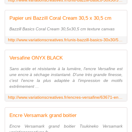
http://www.variationscreatives.fr/unis-bazzill-basics-30x30/32009-papier-uni-305x305-rock-candy.html
Papier uni Bazzill Coral Cream 30,5 x 30,5 cm
Bazzill Basics Coral Cream 30,5x30,5 cm texture canvas
http://www.variationscreatives.fr/unis-bazzill-basics-30x30/57607-papier-uni-305x305-coral-cream.html
Versafine ONYX BLACK
Sans acide et résistante à la lumière, l'encre Versafine est
une encre à séchage instantané. D'une très grande finesse,
c'est l'encre la plus adaptée à l'impression de motifs
extrêmement ...
http://www.variationscreatives.fr/encres-versafine/63671-encre-versafine-onyx-black.html
Encre Versamark grand boitier
Encre Versamark grand boitier Tsukineko Versamark