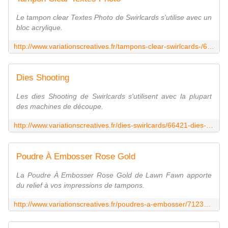
Le tampon clear Textes Photo de Swirlcards s'utilise avec un
bloc acrylique.
http://www.variationscreatives.fr/tampons-clear-swirlcards-/67923-tampon-clear-textes-photo-3760206894960.html
Dies Shooting
Les dies Shooting de Swirlcards s'utilisent avec la plupart
des machines de découpe.
http://www.variationscreatives.fr/dies-swirlcards/66421-dies-shooting-3760206894816.html
Poudre À Embosser Rose Gold
La Poudre À Embosser Rose Gold de Lawn Fawn apporte
du relief à vos impressions de tampons.
http://www.variationscreatives.fr/poudres-a-embosser/71239-poudre-a-embosser-rose-gold.html