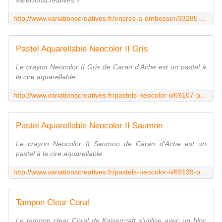
variationscreatives.fr
http://www.variationscreatives.fr/encres-a-embosser/33285-encre-versamark-grand-boitier-tsukineko.html
Pastel Aquarellable Neocolor II Gris
Le crayon Neocolor II Gris de Caran d'Ache est un pastel à
la cire aquarellable.
http://www.variationscreatives.fr/pastels-neocolor-ii/69107-pastel-aquarellable-neocolor-ii-gris-7610186271588.html
Pastel Aquarellable Neocolor II Saumon
Le crayon Neocolor II Saumon de Caran d'Ache est un
pastel à la cire aquarellable.
http://www.variationscreatives.fr/pastels-neocolor-ii/69139-pastel-aquarellable-neocolor-ii-saumon-7610186271786.html
Tampon Clear Coral
Le tampon clear Coral de Kaisercraft s'utilise avec un bloc