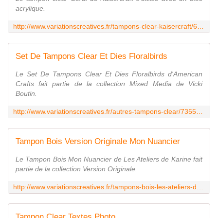
acrylique.
http://www.variationscreatives.fr/tampons-clear-kaisercraft/66431-tampon-clear-coral.html
Set De Tampons Clear Et Dies Floralbirds
Le Set De Tampons Clear Et Dies Floralbirds d'American
Crafts fait partie de la collection Mixed Media de Vicki
Boutin.
http://www.variationscreatives.fr/autres-tampons-clear/73559-set-de-tampons-clear-et-dies-floralbirds.html
Tampon Bois Version Originale Mon Nuancier
Le Tampon Bois Mon Nuancier de Les Ateliers de Karine fait
partie de la collection Version Originale.
http://www.variationscreatives.fr/tampons-bois-les-ateliers-de-karine/71749-tampon-bois-version-originale-mon-nuancier-3662848028942.html
Tampon Clear Textes Photo