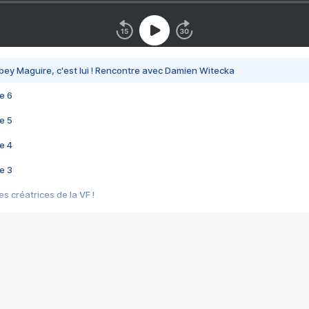
bey Maguire, c'est lui ! Rencontre avec Damien Witecka
e 6
e 5
e 4
e 3
s créatrices de la VF !
e 2
e 1
e Mektoub My Love arrive enfin ! Rencontre avec Shaïn Boumedine et Sal
i : après Toni en famille