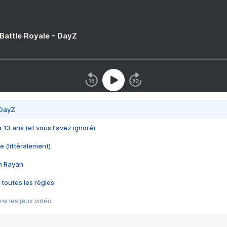
 Battle Royale - DayZ
 DayZ
 a 13 ans (et vous l'avez ignoré)
e (littéralement)
im Rayan
 toutes les règles
s les jeux vidéo
us choquant de Rockstar ? - Le scandale BULLY