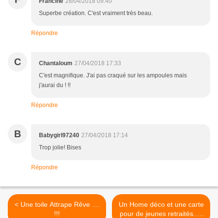
Francine
28/04/2018 09:40
Superbe création. C'est vraiment très beau.
Répondre
C
Chantaloum
27/04/2018 17:33
C'est magnifique. J'ai pas craqué sur les ampoules mais
j'aurai du ! !!
Répondre
B
Babygirl97240
27/04/2018 17:14
Trop jolie! Bises
Répondre
< Une toile Attrape Rêve ....
Un Home déco et une carte
!!!
pour de jeunes retraités.....