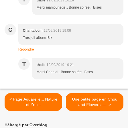
thalie
12/09/2019 20:26
Merci mamounette... Bonne soirée... Bises
C
Chantaloum
12/09/2019 19:09
Très joli album. Biz
Répondre
T
thalie
12/09/2019 19:21
Merci Chantal.. Bonne soirée.. Bises
< Page Aquarelle... Nature
Une petite page en Chou
et Zen...
and Flowers...... >
Hébergé par Overblog