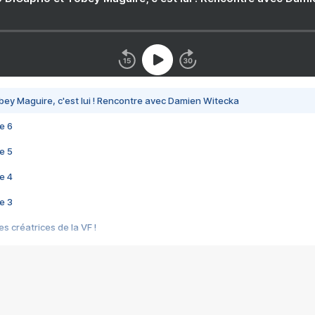
bey Maguire, c'est lui ! Rencontre avec Damien Witecka
e 6
e 5
e 4
e 3
s créatrices de la VF !
e 2
e 1
e Mektoub My Love arrive enfin ! Rencontre avec Shaïn Boumedine et Sal