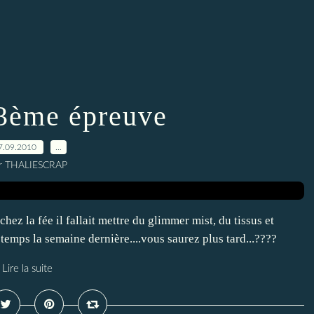
3ème épreuve
7.09.2010
…
r THALIESCRAP
ez la fée il fallait mettre du glimmer mist, du tissus et
e temps la semaine dernière....vous saurez plus tard...????
Lire la suite