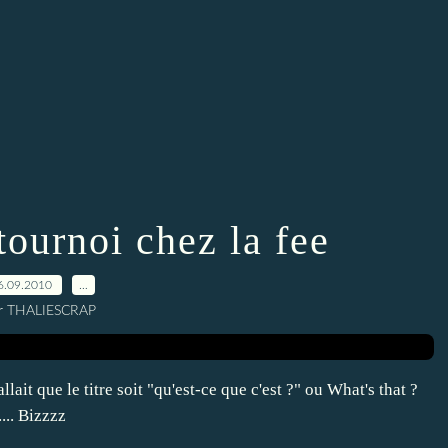
tournoi chez la fee
6.09.2010
…
r THALIESCRAP
ait que le titre soit "qu'est-ce que c'est ?" ou What's that ?
.. Bizzzz