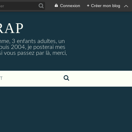
Connexion
+
Créer mon blog
RAP
mme, 3 enfants adultes, un
epuis 2004, je posterai mes
 vous passez par là, merci,
T