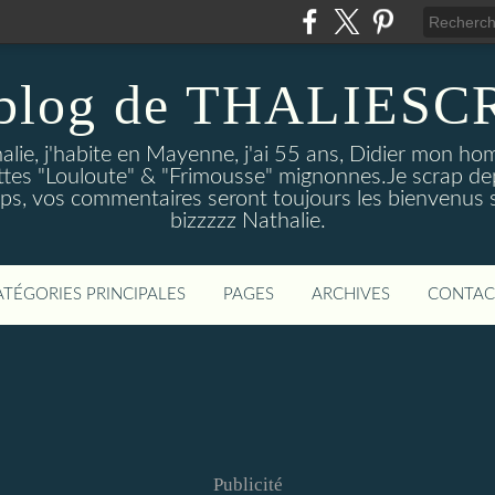
 blog de THALIESC
alie, j'habite en Mayenne, j'ai 55 ans, Didier mon ho
hattes "Louloute" & "Frimousse" mignonnes.Je scrap d
s, vos commentaires seront toujours les bienvenus si
bizzzzz Nathalie.
ATÉGORIES PRINCIPALES
PAGES
ARCHIVES
CONTAC
Publicité