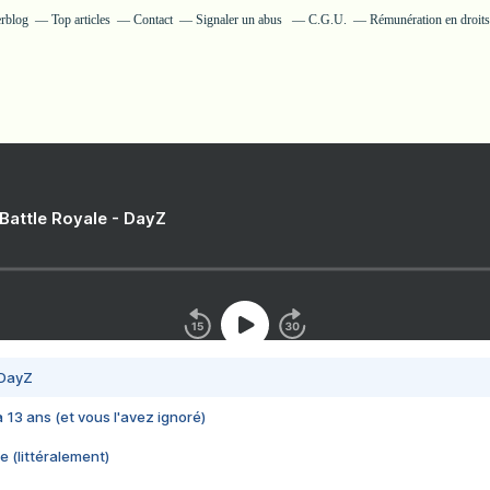
erblog
Top articles
Contact
Signaler un abus
C.G.U.
Rémunération en droits
 Battle Royale - DayZ
 DayZ
 a 13 ans (et vous l'avez ignoré)
e (littéralement)