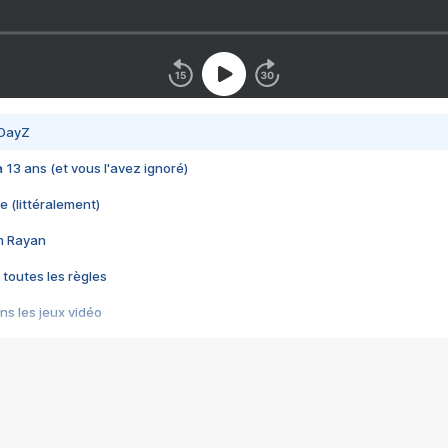
 DayZ
 a 13 ans (et vous l'avez ignoré)
e (littéralement)
im Rayan
 toutes les règles
s les jeux vidéo
us choquant de Rockstar ? - Le scandale BULLY
e plus moche de Steam
du RÊVE tourne au CAUCHEMAR