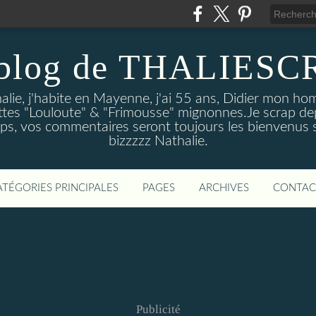
 blog de THALIESC
alie, j'habite en Mayenne, j'ai 55 ans, Didier mon ho
hattes "Louloute" & "Frimousse" mignonnes.Je scrap d
s, vos commentaires seront toujours les bienvenus si
bizzzzz Nathalie.
ATÉGORIES PRINCIPALES
PAGES
ARCHIVES
CONTAC
Publicité