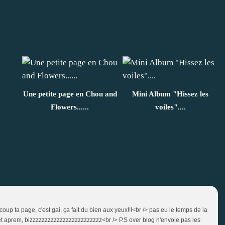
Une petite page en Chou and
Mini Album "Hissez les
Flowers......
voiles"....
ucoup ta page, c'est gai, ça fait du bien aux yeux!!!<br /> pas eu le temps de la
cet aprem, bizzzzzzzzzzzzzzzzzzzzzzzz<br /> P.S over blog n'envoie pas les