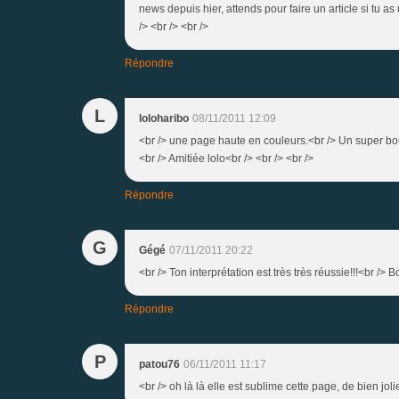
news depuis hier, attends pour faire un article si tu 
/> <br /> <br />
Répondre
L
loloharibo
08/11/2011 12:09
<br /> une page haute en couleurs.<br /> Un super boul
<br /> Amitiée lolo<br /> <br /> <br />
Répondre
G
Gégé
07/11/2011 20:22
<br /> Ton interprétation est très très réussie!!!<br />
Répondre
P
patou76
06/11/2011 11:17
<br /> oh là là elle est sublime cette page, de bien jol