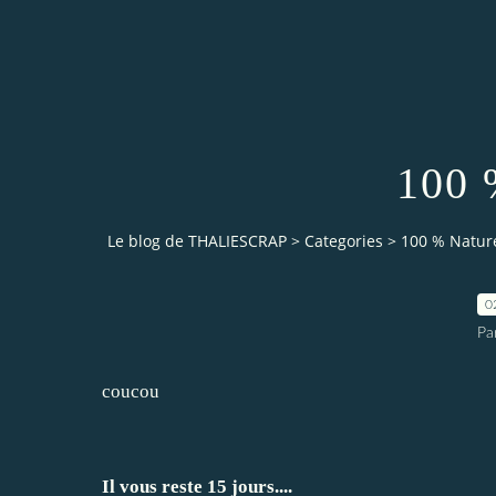
100 
Le blog de THALIESCRAP
>
Categories
>
100 % Natur
0
Pa
coucou
Il vous reste 15 jours....