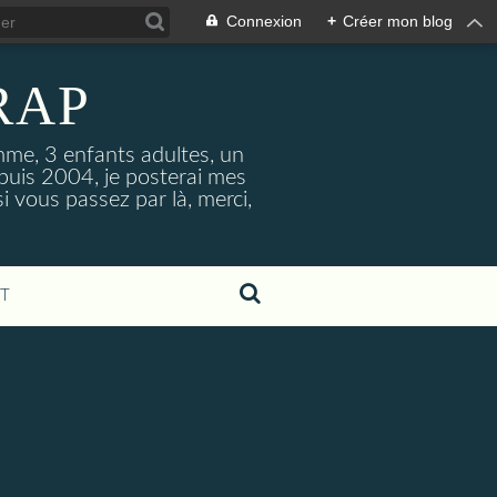
Connexion
+
Créer mon blog
RAP
mme, 3 enfants adultes, un
epuis 2004, je posterai mes
 vous passez par là, merci,
T