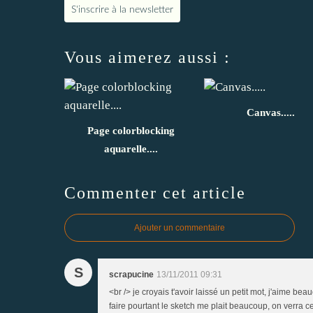
S'inscrire à la newsletter
Vous aimerez aussi :
Canvas.....
Page colorblocking
aquarelle....
Commenter cet article
Ajouter un commentaire
S
scrapucine
13/11/2011 09:31
<br /> je croyais t'avoir laissé un petit mot, j'aime bea
faire pourtant le sketch me plait beaucoup, on verra 