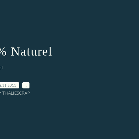
% Naturel
el
2.11.2011
…
r THALIESCRAP