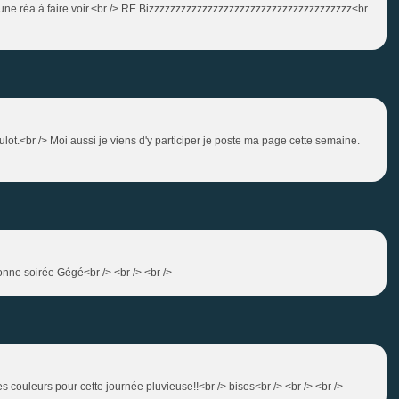
as une réa à faire voir.<br /> RE Bizzzzzzzzzzzzzzzzzzzzzzzzzzzzzzzzzzzzzz<br
ot.<br /> Moi aussi je viens d'y participer je poste ma page cette semaine.
 Bonne soirée Gégé<br /> <br /> <br />
ies couleurs pour cette journée pluvieuse!!<br /> bises<br /> <br /> <br />