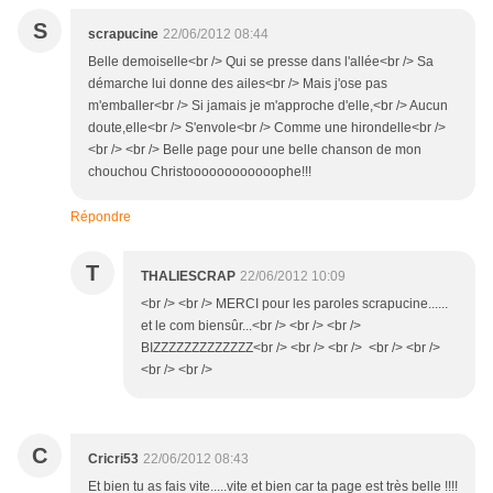
S
scrapucine
22/06/2012 08:44
Belle demoiselle<br /> Qui se presse dans l'allée<br /> Sa
démarche lui donne des ailes<br /> Mais j'ose pas
m'emballer<br /> Si jamais je m'approche d'elle,<br /> Aucun
doute,elle<br /> S'envole<br /> Comme une hirondelle<br />
<br /> <br /> Belle page pour une belle chanson de mon
chouchou Christoooooooooooophe!!!
Répondre
T
THALIESCRAP
22/06/2012 10:09
<br /> <br /> MERCI pour les paroles scrapucine......
et le com biensûr...<br /> <br /> <br />
BIZZZZZZZZZZZZZ<br /> <br /> <br /> <br /> <br />
<br /> <br />
C
Cricri53
22/06/2012 08:43
Et bien tu as fais vite.....vite et bien car ta page est très belle !!!!