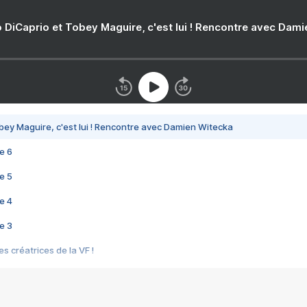
 DiCaprio et Tobey Maguire, c'est lui ! Rencontre avec Dam
bey Maguire, c'est lui ! Rencontre avec Damien Witecka
e 6
e 5
e 4
e 3
s créatrices de la VF !
e 2
e 1