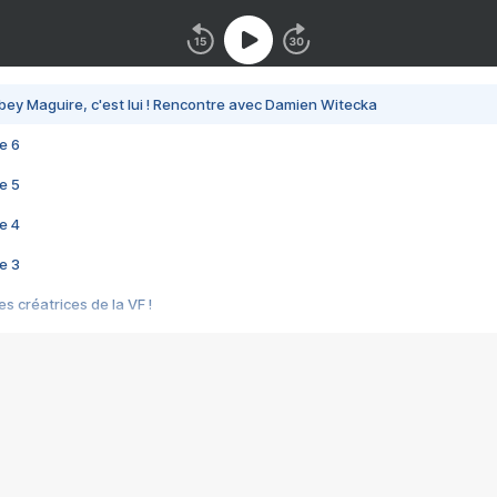
bey Maguire, c'est lui ! Rencontre avec Damien Witecka
e 6
e 5
e 4
e 3
s créatrices de la VF !
e 2
e 1
e Mektoub My Love arrive enfin ! Rencontre avec Shaïn Boumedine et Sal
i : après Toni en famille