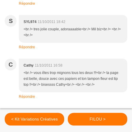
Répondre
S
SYL974
11/10/2011 18:42
<br /> tres jolie couple, adoraaaable<br /> Mil biz<br /> <br />
<br />
Répondre
C
Cathy
11/10/2011 16:58
<br /> vous êtes trop mignons tous les deux !!!<br /> ta page
est belle, douce avec ces papiers et ton tampon fleur est tip
top !!<br /> bisessss Cathy<br /> <br /> <br />
Répondre
< Kit Variations Créatives
FILOU >