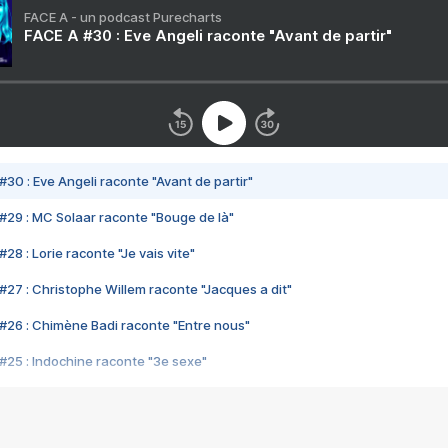
FACE A - un podcast Purecharts
FACE A #30 : Eve Angeli raconte "Avant de partir"
#30 : Eve Angeli raconte "Avant de partir"
#29 : MC Solaar raconte "Bouge de là"
28 : Lorie raconte "Je vais vite"
#27 : Christophe Willem raconte "Jacques a dit"
#26 : Chimène Badi raconte "Entre nous"
#25 : Indochine raconte "3e sexe"
#24 : Zaho raconte "C'est chelou"
#23 : Patrick Bruel raconte "Au café des délices"