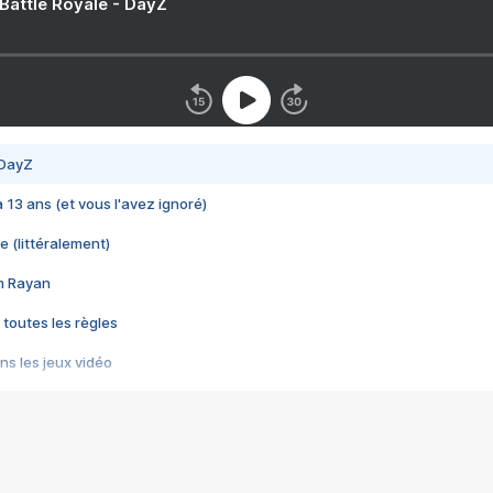
 Battle Royale - DayZ
 DayZ
 a 13 ans (et vous l'avez ignoré)
e (littéralement)
im Rayan
 toutes les règles
s les jeux vidéo
us choquant de Rockstar ? - Le scandale BULLY
e plus moche de Steam
du RÊVE tourne au CAUCHEMAR