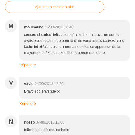
Ajouter un commentaire
M
moumoune
15/09/2013 18:40
coucou et surtout félicitations j' ai su hier à louverné que tu
avais été sélectionnée pour la dt de variations créatives alors
lache toi et fait nous honneur a nous les scrappeuses de la
mayenne<br /> je te bizouilleeeeeeeemoumoune
Répondre
V
vavie
04/09/2013 12:26
Bravo et bienvenue :-)
Répondre
N
ndesb
04/09/2013 11:06
felicitations, bisous nathalie